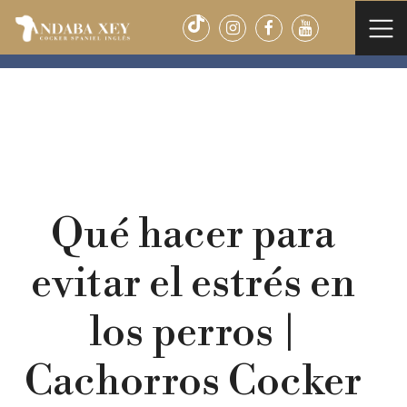
Saltar al contenido
ANDABA XEY
>
NOTICIAS
>
Qué hacer para evitar el
estrés en los perros | Cachorros Cocker Spaniel –
Andaba Xey
Qué hacer para
evitar el estrés en
los perros |
Cachorros Cocker