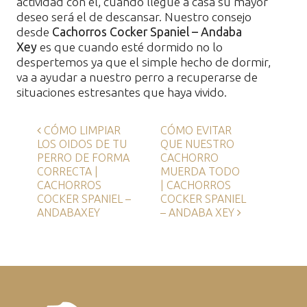
actividad con él, cuando llegue a casa su mayor
deseo será el de descansar. Nuestro consejo
desde
Cachorros Cocker Spaniel – Andaba
Xey
es que cuando esté dormido no lo
despertemos ya que el simple hecho de dormir,
va a ayudar a nuestro perro a recuperarse de
situaciones estresantes que haya vivido.
Navegación de entradas
CÓMO LIMPIAR
CÓMO EVITAR
LOS OIDOS DE TU
QUE NUESTRO
PERRO DE FORMA
CACHORRO
CORRECTA |
MUERDA TODO
CACHORROS
| CACHORROS
COCKER SPANIEL –
COCKER SPANIEL
ANDABAXEY
– ANDABA XEY