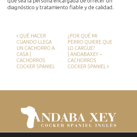
que sea la persona encargada de ofrecer un
diagnóstico y tratamiento fiable y de calidad.
Navegación de entradas
QUÉ HACER
¿POR QUÉ MI
CUANDO LLEGA
PERRO QUIERE QUE
UN CACHORRO A
LO CARGUE?
CASA |
| ANDABAXEY –
CACHORROS
CACHORROS
COCKER SPANIEL
COCKER SPANIEL