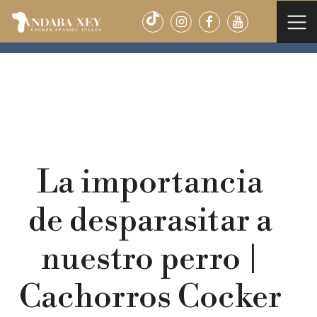
Saltar al contenido
ANDABA XEY
>
NOTICIAS
>
La importancia de
desparasitar a nuestro perro | Cachorros Cocker
Spaniel – Andaba Xey
La importancia
de desparasitar a
nuestro perro |
Cachorros Cocker